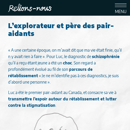
Relions-nous
MENU
Accueil
L’explorateur et père des pair-
Livres vivants
aidants
L’explorateur et père des pair-aidants
Publié le jeudi 12 février 2026
« A une certaine époque, on m’avait dit que ma vie était finie, qu’il
n y avait rien à faire ». Pour Luc, le diagnostic de
schizophrénie
qu’il a reçu étant jeune a été un
choc
. Son regard a
profondément évolué au fil de son
parcours de
rétablissement
« Je ne m’identifie pas à ces diagnostics, je suis
d’abord une personne ».
Luc a été le premier pair-aidant au Canada, et consacre sa vie à
transmettre l’espoir autour du rétablissement et lutter
contre la stigmatisation
.